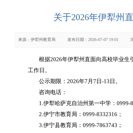
关于2026年伊犁
来源：
伊犁州教育局
发布日期：
2026-07-07 19:01
根据
2026
年伊犁州直面向高校毕业生
工作日。
公示期限：
2026
年
7
月
7
日
-13
日。
咨询电话：
1.
伊犁哈萨克自治州第一中学：
0999-
2
.
伊宁市教育局：
0999-8332316
；
3
.
伊宁县教育局：
0999-7863743
；