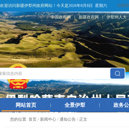
欢迎访问新疆伊犁州政府网站！
今天是
2026年8月8日 星期六
无障碍
中国政府网
|
新疆政府网
|
伊犁州人大
网站首页
全景伊犁
政务公
|
|
您的位置:
首页
/
新闻中心
/
通知公告
/ 正文