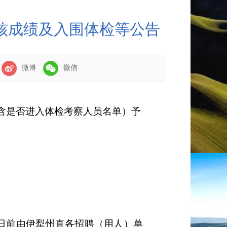
考核成绩及入围体检等公告
：
微博
微信
含是否进入体检考察人员名单）予
日前由伊犁州直各招聘（
用人
）
单