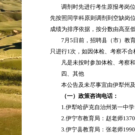
调剂时先进行考生原报考岗
先按照同学科原则调剂到空缺岗
成绩为排序依据，按分数由高至
7
月
5
日前，招聘县（市）教
只进行
1
次，如因体检、考察不合
凡是未按时参加体检、考察
四、
其他
本公告及未尽事宜由伊犁州
（一）政策咨询电话：
1.
伊犁哈萨克自治州第一中学
2
.
伊宁市教育局：赵老师
137
3
.
伊宁县教育局：张老师
199