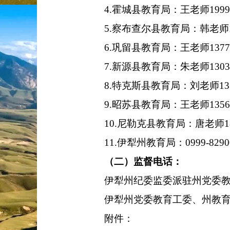
4
.
霍城县教育局：王老师
199
5
.
察布查尔县教育局：韩老师
6
.
巩留县教育局：王老师
137
7
.
新源县教育局：朱老师
130
8
.
特克斯县教育局：刘老师
13
9
.
昭苏县教育局：王老师
135
10
.
尼勒克县教育局：唐老师
1
1
1
.
伊犁州教育局：
0999-829
（二）监督电话：
伊犁州纪委监委派驻州党委
伊犁
州党委教育工委、州教
附件：