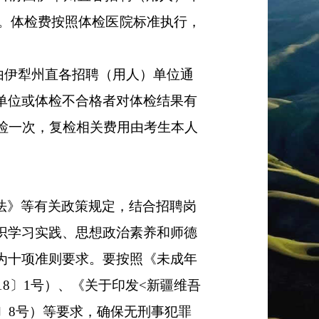
。
体检费按照体检医院标准执行，
由伊犁州直各招聘（
用人
）
单位
通
单位或体检不合格者对体检结果有
检一次，复检相关费用由考生本人
法》等有关政策规定，结合招聘岗
识学习实践、思想政治素养和师德
为十项准则
要求
。
要按照《未成年
18
〕
1
号）、《关于印发
<
新疆维吾
〕
8
号）等要求，确保无刑事犯罪