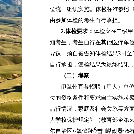
位
统一组织实施。
体检标准参照
由参加体检的考生自行承担。
2.体检要求：
体检应在二级甲
知考生，考生自行在其他医疗单
异议，须自被告知体检结果
3
日至
自行承担
，
复检结果为最终结果
（二）考察
伊犁州直各招聘（
用人
）
单
位的资格条件和要求自主实施考
品行情况
，家庭及社会关系等方
人学校保护规定》（教育部令第
5
尔自治区⠦氧憧䟤ꧥ뺨嵥뢦器ጥᘥ祥熥