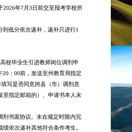
于
2026
年
7
月
3
日前交至报考学校所
分到低分依次递补，递补只进行
1
向高校毕业生引进教师
岗位调剂申
午
20
：
00
前，发送至州教育局指定
并填写是否同意跨县（市）调剂意
发至指定邮箱的）、申请书本人未
调剂书面协议。未在规定时限内完
成绩依次递补其他符合条件考生。