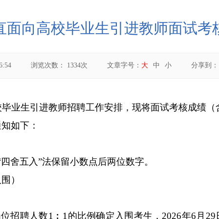
州直面向高校毕业生引进教师面试
6:54
浏览次数：
1334
次
文章字号：
大
中
小
分享到
校毕业生引进教师
招聘工作安排，现将面试考核成绩（
通知如下：
“四舍五入”法保留小数点后两位数字。
入围）
岗位招聘人数
1
︰
1
的比例确定入围考生，
2026
年
6
月
29