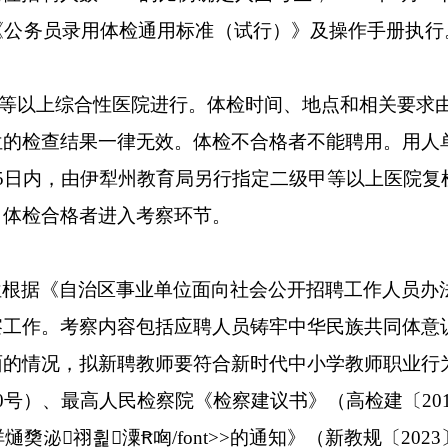
《公务员录用体检通用标准（试行）》及操作手册执行
等以上综合性医院进行。
体检时间、地点和相关要求
位的检查结果一律无效。体检不合格者不能聘用。
用人
5
日内，由
伊犁
州教育局另行指定二级甲等以上医院复
，体检合格者进入考察环节。
位根据《自治区事业单位面向社会公开招聘工作人员办
察工作。
考察内容包括应聘人员
铸牢中华民族共同体意
面的情况，拟新聘教师要符合
新时代中小学教师职业行
0
号）、最高人民检察院《检察建议书》（高检建〔
20
奦泌祤휥潥Ꞧ㕼/font>
>
的通知》（新教规〔
2023