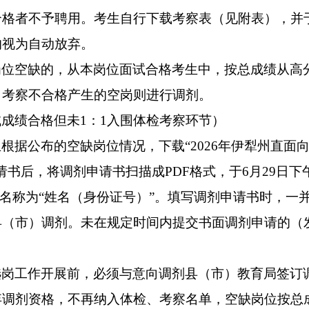
合格者不予聘用
。
考生自行下载考察表（见附表），并
的视为自动放弃。
岗位空缺的，从本岗位面试合格考生中，按总成绩从高
、考察不合格产生的空岗则进行调剂。
试成绩合格但未
1：1入围体检考察环节）
生根据公布的空缺岗位情况，下载
“
2026
年
伊犁州直面
请书后，将调剂申请书扫描成
PDF
格式，于
6
月
29
日下
名称为
“姓名（身份证号）”。填写调剂申请书时，一
县（市）调剂。未在规定时间内提交书面调剂申请的（
选岗工作开展前，必须与意向调剂县（市）教育局签订
弃调剂资格，不再纳入体检、考察名单，空缺岗位按总