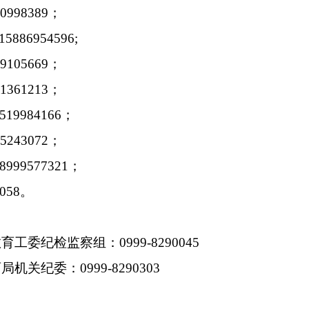
90998389
；
15886954596;
79105669
；
31361213
；
519984166
；
65243072
；
8999577321
；
0058
。
教育工委纪检监察组：
0999-8290045
育局机关纪委：
0999-8290303