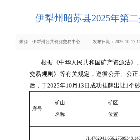
伊犁州昭苏县2025年第
来源：
伊犁州公共资源交易中心
发布日期：
2025-10-17 1
根据《中华人民共和国矿产资源法》
交易规则》
等有关规定，遵循公开、公正
后，于
20
25
年
10
月
13
日
成
功
挂牌
出让
1
个
矿山
矿区
序号
名称
位置
J1,4782941.656,27509348.14