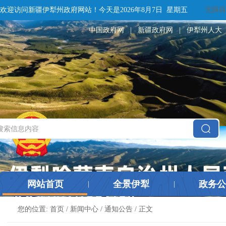
欢迎访问新疆伊犁州政府网站！
今天是
2026年8月7日 星期五
无障碍
中国政府网
|
新疆政府网
|
伊犁州人大
网站首页
全景伊犁
政务公
|
|
您的位置:
首页
/
新闻中心
/
通知公告
/ 正文