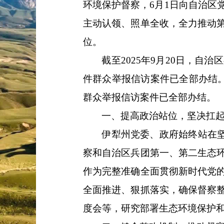
环境保护督察，
6
月
1
日向自治区
主动认领、照单全收，全力推动
位。
截至
202
5
年
9
月
20
日
，自治区
件
群众举报
信访案件已全部办结
群众举报
信访案件已全部办结。
一、提高政治站位，坚决扛
伊犁州党委、政府始终站在
察和自治区
兵团第一、第二生态
作为完整准确全面贯彻新时代党
全面推进、狠抓落实，确保督察
度会等，研究部署生态环境保护