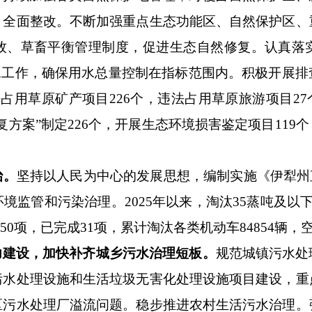
、全面整改。不断加强重点生态功能区、自然保护区、
牧、草畜平衡管理制度，促进生态自然修复。认真落
水工作，确保用水总量控制在指标范围内。积极开展
法占用草原矿产项目
226
个，违法占用草原旅游项目
27
复方案”制定
226
个，开展生态环境损害鉴定项目
11
9
个
治。
坚持以人民为中心的发展思想，编制实施《伊犁州
环境监管和污染治理。
2025
年以来，淘汰
35
蒸吨及以
50
项，已完成
31
项，累计淘汰各类机动车
84854
辆，
力建设，加快补齐城乡污水治理短板。
规范城镇污水处
污水处理设施和生活垃圾无害化处理设施项目建设，重
区污水处理厂溢流问题。稳步推进农村生活污水治理。