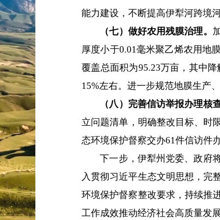
能力建设，不断提高伊犁河跨境
（七）做好农用残膜治理。
厚度小于
0.01
毫米聚乙烯农用地膜
覆盖总面积为
95.23
万亩，
其中降
15
%
左右
。进一步规范地膜生产
（八）完善信访举报办理核
立问题清单，明确整改目标、时
态环境保护督察交办
61
件
信访件
下一步，伊犁州党委、政府
入贯彻习近平生态文明思想，完
环境保护督察整改要求，持续推
工作成效推动经济社会高质量发