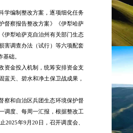
科学编制整改方案，逐项细化任务
护督察报告整改方案》《伊犁哈萨
《伊犁哈萨克自治州有关部门生态
损害调查办法（试行）等六项配套
作基础。
政资金投入机制，统筹安排资金支
固蓝天、碧水和净土保卫战成果，
督察和自治区
兵团生态环境保护督
一调度、
每周
一汇报，根据整改工
截止
202
5
年
9
月
20
日
，召开调度会、