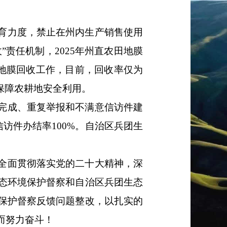
育力度，禁止在州内生产销售使用
”责任机制，
2025
年
州直农田地膜
地膜
回收工作
，目前，
回收率
仅
为
保障农耕地安全利用。
完成、重复举报和不满意信访件建
信访件办结率
100
%
。自治区
兵团生
全面贯彻落实党的二十大精神，深
态环境保护督察和自治区
兵团生态
保护督察反馈问题整改，以扎实的
而
努力
奋斗！