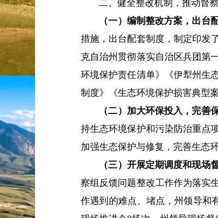
二、健全整改机制，推动督
（一）编制整改方案，出台
措施，出台配套制度，制定印发
克自治州贯彻落实自治区
兵团第
环境保护责任清单》《伊犁州生
制度》
《
生态环境保护
损害典型
（二）加大环保投入，完善
持生态环境保护和污染防治重点
加强生态保护与修复，完善生态
（三）开展定期调度和现场
察组反馈问题整改工作作为落实
作遇到的难点、
堵
点，州领导和