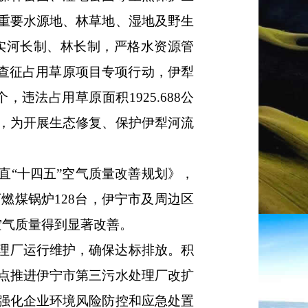
重要水源地、林草地、湿地及野生
实河长制、林长制，严格水资源管
排查征占用草原项目专项行动，伊犁
个，违法占用草原面积
1925.688
公
，为开展生态修复、保护伊犁河流
直
“十四五”空气质量改善规划》，
下燃煤锅炉
128
台，伊宁市及周边区
空气质量得到显著改善。
理厂运行维护，确保达标排放。积
点推进伊宁市第三污水处理厂改扩
强化企业环境风险防控和应急处置