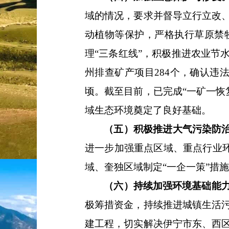
域的情况，要求并督导立行立改
动植物等保护，严格执行草原禁
理
“三条红线”，积极推进农业节
州排查矿产项目
284
个，确认违
顷。
截至目前
，已完成
“一矿一恢
域生态环境奠定了良好基础。
（五）积极推进大气污染防
进一步加强重点区域、重点行业
域、奎独区域制定“一企一策”措施
（六）持续加强环境基础能
极筹措资金，持续推进城镇生活
建工程，切实解决伊宁市东、西