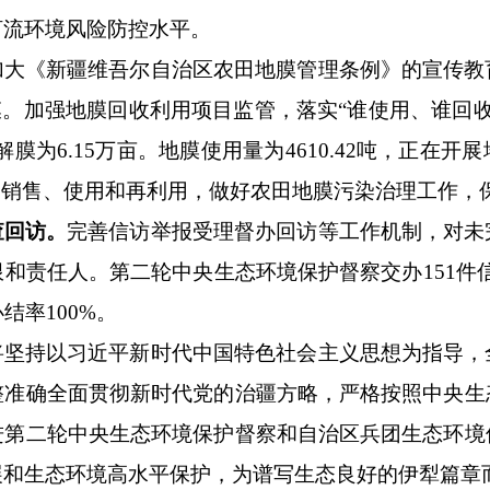
河流环境风险防控水平。
加大《新疆维吾尔自治区农田地膜管理条例》的宣传教
。加强地膜回收利用项目监管，落实“谁使用、谁回收
解
膜
为
6.15
万亩。
地膜使用量为
4610.42
吨
，正在开展
、销售、使用和再利用，做好农田地膜污染治理工作，
查回访。
完善信访举报受理督办回访等工作机制，对未
限和责任人。第二轮中央生态环境保护督察交办
151
件
办结率
100%
。
将坚持以习近平新时代中国特色社会主义思想为指导，
整准确全面贯彻新时代党的治疆方略，严格按照中央生
进第二轮中央生态环境保护督察和自治区
兵团生态环境
展和生态环境高水平保护，为谱写生态良好的伊犁篇章