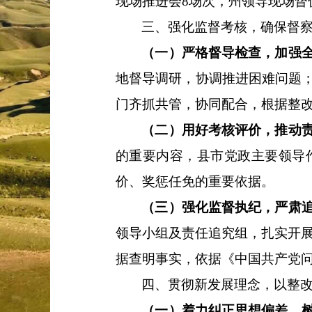
现场推进会
8
场次，州领导现场督
三、强化监督考核，确保督
（一）严格督导检查，加强
地督导调研，协调推进困难问题
门齐抓共管，协同配合，
根据整
（二）用好考核评价，推动
的重要内容，
县市党政主要领导
价、奖惩任免的重要依据。
（三）强化监督执纪，严肃
领导小组及责任追究组，扎实开
据查明事实，依据《中国共产党
四、贯彻新发展理念，以整
（一）着力纠正思想偏差，