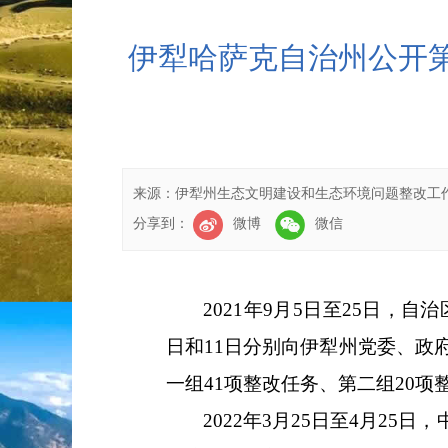
伊犁哈萨克自治州公开
来源：
伊犁州生态文明建设和生态环境问题整改工
分享到：
微博
微信
2021
年
9
月
5
日至
25
日，自治
日和
11
日分别向伊犁州党委、政
一组
41
项整改任务、第二组
20
项
2022
年
3
月
25
日至
4
月
25
日，