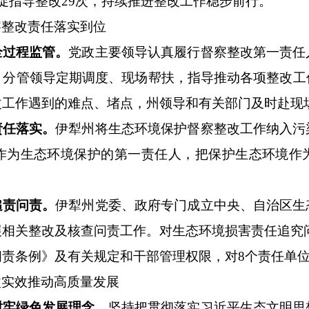
促指导整改
29
次
，持续推进整改工作稳步前行。
察整改责任落实到位
全过程监管。
党政主要领导认真履行督察整改第一责任
；分管领导定期调度、现场帮扶，指导推动各项整改工
改工作遇到的难点、
堵
点，州领导和有关部门
及
时赴现
责任落实。
伊犁州将生态环境保护督察整改工作纳入污
作为生态环境保护的第一责任人，
把保护生态环境作
追责问责。
伊犁州党委、政府专门成立中央、自治区生
展相关整改及核查问责工作。对生态环境损害责任追究
问责条例》及有关规定和干部管理权限，
对
8
个责任单
改实效推动高质量发展
树牢绿色发展理念。
坚持把贯彻落实习近平生态文明思