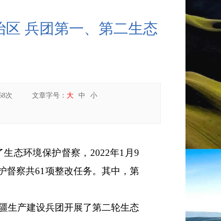
区 兵团第一、第二生态
68
次
文章字号：
大
中
小
了生态环境保护督察，
2022
年
1
月
9
护督察共
61
项整改任务。其中，第
疆生产建设兵团开展了第二轮生态