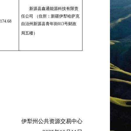
新源县鑫通能源科技有限责
任公司
（
住所：
新疆伊犁哈萨克
174.68
自治州新源县青年街
013
号财政
局五楼）
伊犁州
公共
资源交易中心