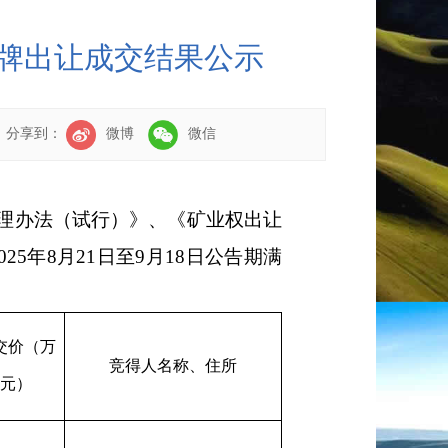
挂牌出让成交结果公示
分享到：
微博
微信
理办法（试行）》、
《矿业权出让
0
25
年
8
月
21
日至
9
月
18
日公告期满
交价（万
竞得人名称、住所
元）