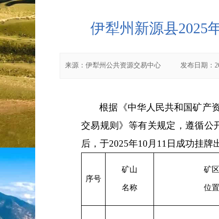
伊犁州新源县202
来源：
伊犁州公共资源交易中心
发布日期：
2
根据《中华人民共和国矿产
交易规则》
等有关规定，遵循公
后，于
20
25
年
10
月
11
日
成
功
挂牌
矿山
矿
序号
名称
位