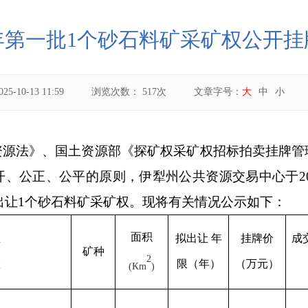
5年第一批1个砂石料矿采矿权公开
025-10-13 11:59
浏览次数：
517
次
文章字号：
大
中
小
资源法》、国土资源部《探矿权采矿权招标拍卖挂牌管
开、公正、公平的原则，伊犁州
公共
资源交易中心
于
2
出让
1
个砂石料矿采矿权。现将有关情况公示如下：
面积
区
拟出让
年
挂牌价
成
矿种
2
置
限（年）
（万元）
(Km
)