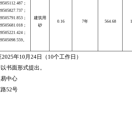
28505112.487
；
28505827.737
；
28505791.853
；
建筑用
0.1
6
7
年
564.68
1
28505681.018
；
砂
28505221.424
；
28505098.559。
至2025年10月24日
（
10个工作日）
请以书面形式提出。
交易中心
东路
52号