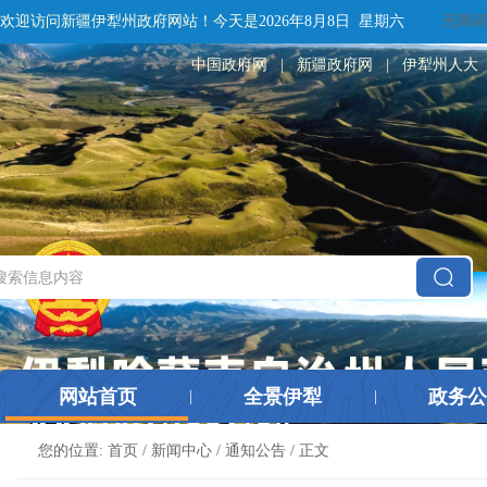
欢迎访问新疆伊犁州政府网站！
今天是
2026年8月8日 星期六
无障碍
中国政府网
|
新疆政府网
|
伊犁州人大
网站首页
全景伊犁
政务公
|
|
您的位置:
首页
/
新闻中心
/
通知公告
/ 正文