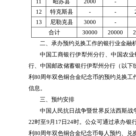
11
昭苏县
2000
-
12
特克斯县
-
-
1
3
尼勒克县
3000
-
合计
30000
20000
2
二
、
承办预约兑换工作的银行业金融
中国工商银行伊犁州分行、中国农业
行、中国邮政储蓄银行伊犁州分行（以下
利
80周年双色铜合金纪念币
的
预约兑换工
信息。
三、预约安排
中国人民抗日战争暨世界反法西斯战
22时至9月17日24时。公众可通过承
利80周年双色铜合金纪念币每人预约、兑换