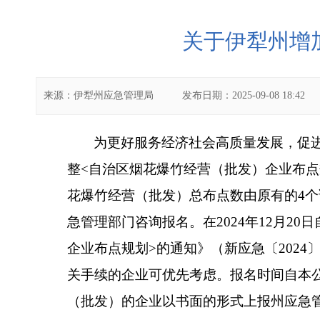
关于伊犁州增
来源：
伊犁州应急管理局
发布日期：
2025-09-08 18:42
为更好服务经济社会高质量发展，促
整
<
自治区烟花爆竹经营（批发）企业布点
花爆竹经营（批发）
总布点数由原有的
4
个
急管理部门咨询报名。在
2024
年
12
月
20
日
企业布点规划
>
的通知》（新应急〔
2024
关手续的企业可优先考虑。报名时间自本
（批发）的企业以书面的形式上报州应急