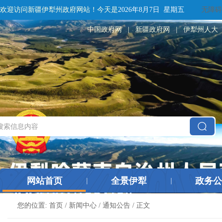
欢迎访问新疆伊犁州政府网站！
今天是
2026年8月7日 星期五
无障碍
中国政府网
|
新疆政府网
|
伊犁州人大
网站首页
全景伊犁
政务公
|
|
您的位置:
首页
/
新闻中心
/
通知公告
/ 正文