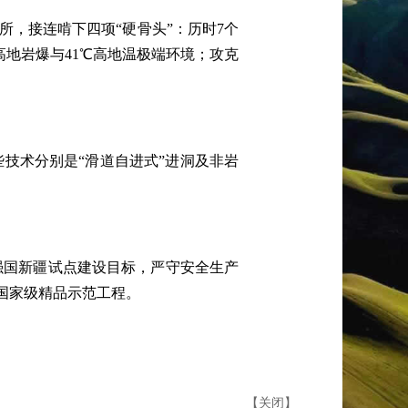
院所，接连啃下四项“硬骨头”：历时7个
高地岩爆与41℃高地温极端环境；攻克
些技术分别是“滑道自进式”进洞及非岩
强国新疆试点建设目标，严守安全生产
国家级精品示范工程。
【
关闭
】