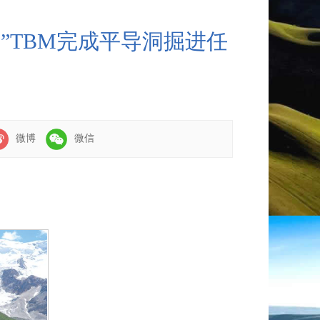
”TBM完成平导洞掘进任
微博
微信