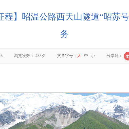
新征程】昭温公路西天山隧道“昭苏号
务
36
浏览次数：
435
次
文章字号：
大
中
小
分享到：