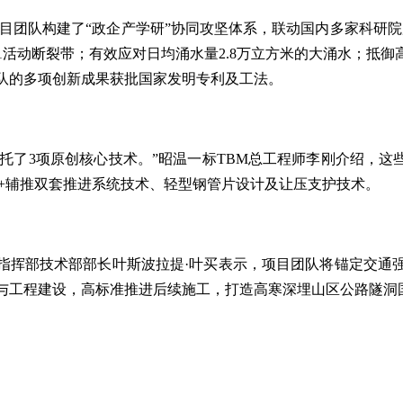
该项目团队构建了“政企产学研”协同攻坚体系，联动国内多家科研
F1活动断裂带；有效应对日均涌水量2.8万立方米的大涌水；抵御
团队的多项创新成果获批国家发明专利及工法。
托了3项原创核心技术。”昭温一标TBM总工程师李刚介绍，这
推+辅推双套推进系统技术、轻型钢管片设计及让压支护技术。
目指挥部技术部部长叶斯波拉提·叶买表示，项目团队将锚定交通
与工程建设，高标准推进后续施工，打造高寒深埋山区公路隧洞