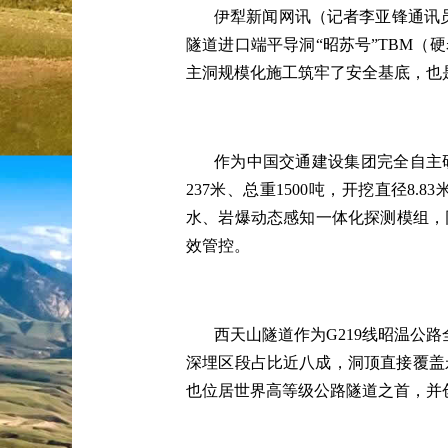
伊犁新闻网讯（记者李亚锋通讯
隧道进口端平导洞“昭苏号”TBM
主洞规模化施工筑牢了安全基底，也
作为中国交通建设集团完全自主
237米、总重1500吨，开挖直径
水、岩爆动态感知一体化探测模组，
效管控。
西天山隧道作为
G219线昭温公
深埋区段占比近八成，洞顶直接覆盖
也位居世界高等级公路隧道之首，并