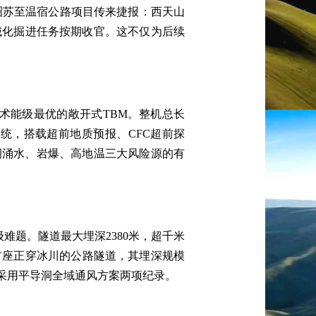
线昭苏至温宿公路项目传来捷报：西天山
械化掘进任务按期收官。这不仅为后续
技术能级最优的敞开式TBM。整机总长
系统，搭载超前地质预报、CFC超前探
洞涌水、岩爆、高地温三大风险源的有
级难题。隧道最大埋深2380米，超千米
首座正穿冰川的公路隧道，其埋深规模
采用平导洞全域通风方案两项纪录。