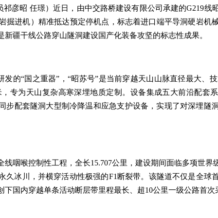
员祁彦昭
任璟）近日，由中交路桥建设有限公司承建的
G219
（硬岩掘进机）精准抵达预定停机点，标志着进口端平导洞硬岩机
是新疆干线公路穿山隧洞建设国产化装备攻坚的标志性成果。
研发的
“国之重器”，“昭苏号”是当前穿越天山山脉直径最大、
8.83米，专为天山复杂高寒深埋地质定制。设备集成五大前沿配套
同步配套隧洞大型制冷降温和应急支护设备，实现了对深埋隧
路全线咽喉控制性工程，全长15.707公里，建设期间面临多项世界
永久冰川，并横穿活动性极强的F1断裂带。该隧道不仅是全球
创下国内穿越单条活动断层带里程最长、超10公里一级公路首次