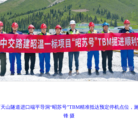
路西天山隧道进口端平导洞“昭苏号”TBM精准抵达预定停机点位
锋 摄