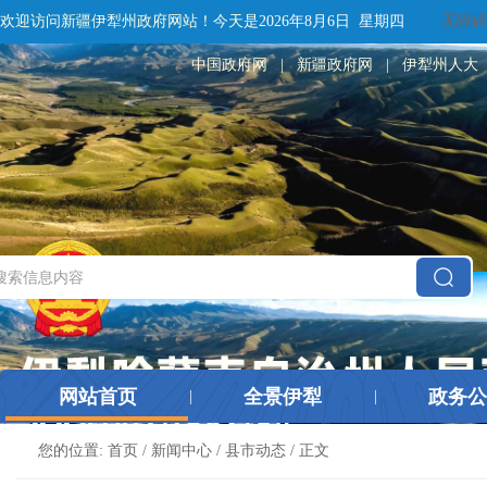
欢迎访问新疆伊犁州政府网站！
今天是
2026年8月6日 星期四
无障碍
中国政府网
|
新疆政府网
|
伊犁州人大
网站首页
全景伊犁
政务公
|
|
您的位置:
首页
/
新闻中心
/
县市动态
/ 正文