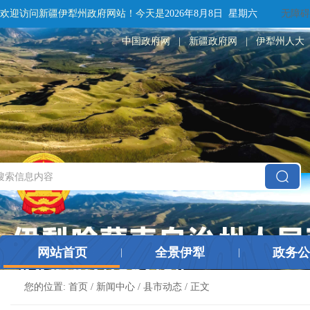
欢迎访问新疆伊犁州政府网站！
今天是
2026年8月8日 星期六
无障碍
中国政府网
|
新疆政府网
|
伊犁州人大
网站首页
全景伊犁
政务公
|
|
您的位置:
首页
/
新闻中心
/
县市动态
/ 正文