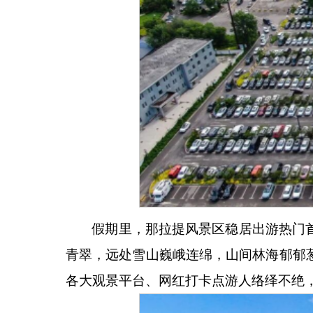
假期里，那拉提风景区稳居出游热门
青翠，远处雪山巍峨连绵，山间林海郁郁
各大观景平台、网红打卡点游人络绎不绝