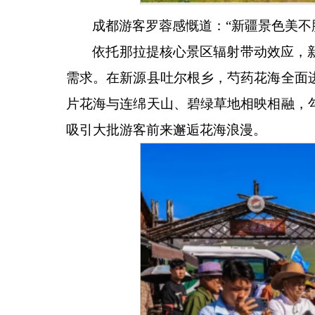
成都游客罗蓉感慨道：
“新疆景色美
依托那拉提核心景区辐射带动效应，
需求。在新源县吐尔根乡，芍药花海全面
片花海与连绵天山、碧绿草地相映相融，
吸引大批游客前来邂逅花海浪漫。