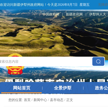
欢迎访问新疆伊犁州政府网站！
今天是
2026年8月7日 星期五
无障碍
中国政府网
|
新疆政府网
|
伊犁州人大
网站首页
全景伊犁
政务公
|
|
您的位置:
首页
/
新闻中心
/
县市动态
/ 正文