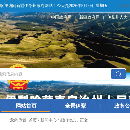
欢迎访问新疆伊犁州政府网站！
今天是
2026年8月7日 星期五
无障碍
中国政府网
|
新疆政府网
|
伊犁州人大
网站首页
全景伊犁
政务公
|
|
您的位置:
首页
/
新闻中心
/
部门动态
/ 正文