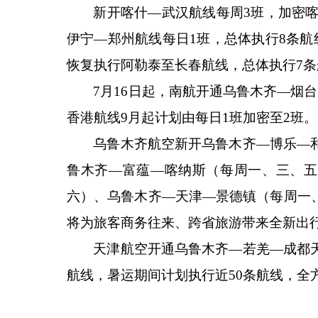
新开喀什
—武汉航线每周3班，加密喀
伊宁—郑州航线每日1班，总体执行8条
恢复执行阿勒泰至长春航线，总体执行7条
7月16日起，南航开通乌鲁木齐—烟
香港航线9月起计划由每日1班加密至2班。
乌鲁木齐航空新开乌鲁木齐
—博乐—
鲁木齐—富蕴—喀纳斯（每周一、三、五
六）、乌鲁木齐—天津—景德镇（每周一
将为旅客商务往来、跨省旅游带来全新出
天津航空开通乌鲁木齐
—若羌—成都
航线，暑运期间计划执行近50条航线，全