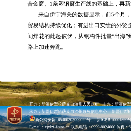
合金窗、1条塑钢窗生产线的基础上，再
来自伊宁海关的数据显示，前
5个月，
贸易结构持续优化；有进出口实绩的外贸企
间焊花的此起彼伏，从钢构件批量“出海”
路上加速奔跑。
开办：新疆伊犁哈萨克自治州人民政府 主办：新疆伊
承办：新疆伊犁哈萨克自治州政务信息中心 新疆伊犁
新公网安备 65400202000029号
新ICP备10001890号
E-mail：xjylzf@sina.cn 联系电话：0999-8024006 传真