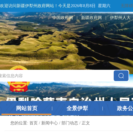
欢迎访问新疆伊犁州政府网站！
今天是
2026年8月8日 星期六
无障碍
中国政府网
|
新疆政府网
|
伊犁州人大
网站首页
全景伊犁
政务公
|
|
您的位置:
首页
/
新闻中心
/
部门动态
/ 正文