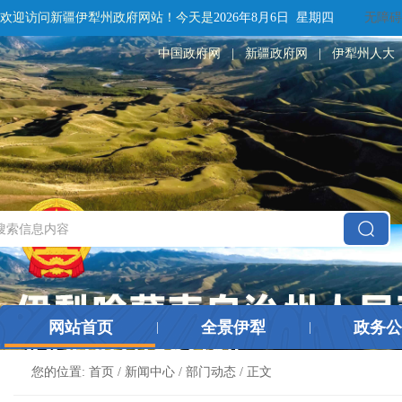
欢迎访问新疆伊犁州政府网站！
今天是
2026年8月6日 星期四
无障碍
中国政府网
|
新疆政府网
|
伊犁州人大
网站首页
全景伊犁
政务公
|
|
您的位置:
首页
/
新闻中心
/
部门动态
/ 正文