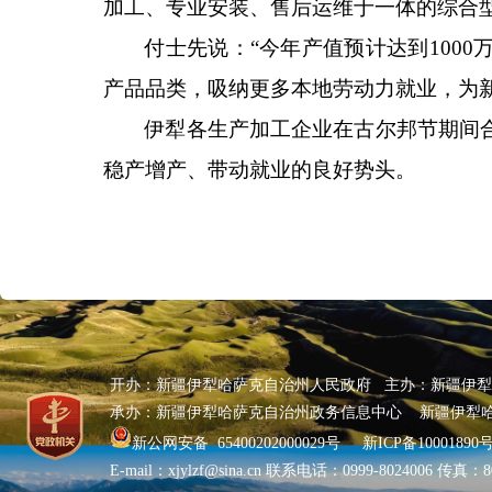
加工、专业安装、售后运维于一体的综合型
付士先说：
“今年产值预计达到100
产品品类，吸纳更多本地劳动力就业，为
伊犁各生产加工企业在古尔邦节期间
稳产增产、带动就业的良好势头。
开办：新疆伊犁哈萨克自治州人民政府 主办：新疆伊
承办：新疆伊犁哈萨克自治州政务信息中心 新疆伊犁
新公网安备 65400202000029号
新ICP备10001890号
E-mail：xjylzf@sina.cn 联系电话：0999-8024006 传真