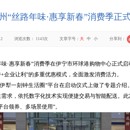
州“丝路年味·惠享新春”消费季正
12
浏览次数：
1143
次
文章字号：
大
中
小
分享到：
路年味·惠享新春”消费季在伊宁市环球港购物中心正式
持+企业让利”的多重优惠模式，全面激发消费活力。
“伊犁一刻钟生活圈”平台在启动仪式上做了专题介绍。
生需求，依托数字化技术实现便捷交易与智能配送。此
平台领券、多场景使用”。