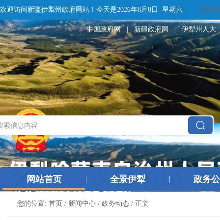
欢迎访问新疆伊犁州政府网站！
今天是
2026年8月8日 星期六
无障碍
中国政府网
|
新疆政府网
|
伊犁州人大
网站首页
全景伊犁
政务公
|
|
您的位置:
首页
/
新闻中心
/
政务动态
/ 正文