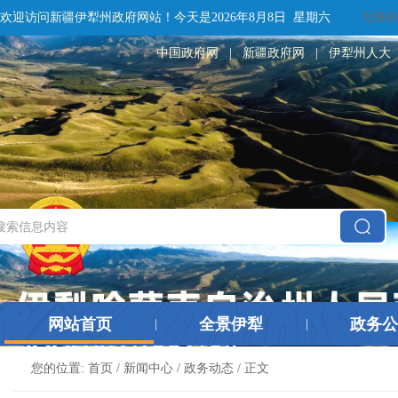
欢迎访问新疆伊犁州政府网站！
今天是
2026年8月8日 星期六
无障碍
中国政府网
|
新疆政府网
|
伊犁州人大
网站首页
全景伊犁
政务公
|
|
您的位置:
首页
/
新闻中心
/
政务动态
/ 正文