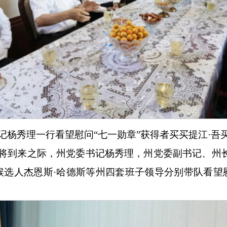
记杨秀理一行看望慰问
“七一勋章”获得者买买提江·吾
即将到来之际，州党委书记杨秀理，州党委副书记、州
候选人杰恩斯·哈德斯等州四套班子领导分别带队看望