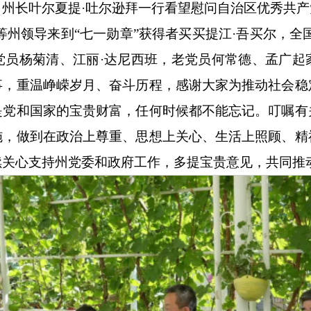
、州长叶尔夏提
·吐尔逊拜一行看望慰问自治区优秀共
等州领导来到“七一勋章”获得者买买提江·吾买尔，全
党员杨菊清、江丽·达尼西班，老党员何常德、孟广起
事，重温峥嵘岁月、奋斗历程，感谢大家为推动社会稳
是党和国家的宝贵财富，任何时候都不能忘记。叮嘱有
施，做到在政治上尊重、思想上关心、生活上照顾、精
续关心支持州党委和政府工作，多提宝贵意见，共同推