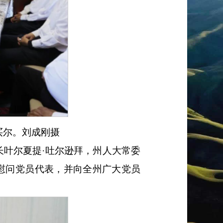
买尔。刘成刚摄
长叶尔夏提·吐尔逊拜，州人大常委
慰问党员代表，并向全州广大党员