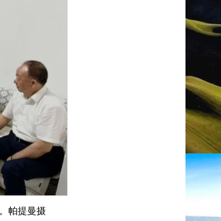
德。帕提曼摄