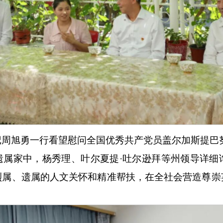
记周旭勇一行看望慰问全国优秀共产党员盖尔加斯提巴
遗属家中，杨秀理、叶尔夏提
·吐尔逊拜等州领导详细
烈属、遗属的人文关怀和精准帮扶，在全社会营造尊崇