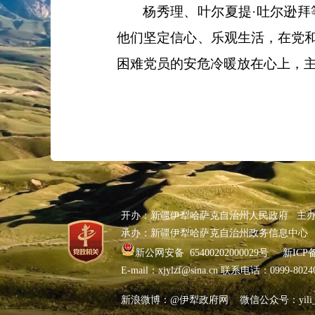
杨秀理、叶尔夏提
·吐尔逊
他们坚定信心、乐观生活，在党
困难党员的安危冷暖放在心上，
开办：新疆伊犁哈萨克自治州人民政府 主
承办：新疆伊犁哈萨克自治州政务信息中心
新公网安备 65400202000029号
新ICP备
E-mail：xjylzf@sina.cn 联系电话：0999-80
新浪微博：@伊犁政府网 微信公众号：yili_