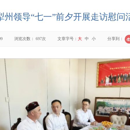
犁州领导“七一”前夕开展走访慰问
09
浏览次数：
697
次
文章字号：
大
中
小
分享到：