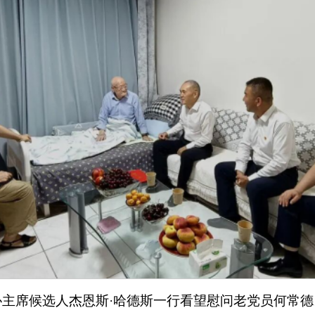
协主席候选人杰恩斯
·哈德斯一行看望慰问老党员何常