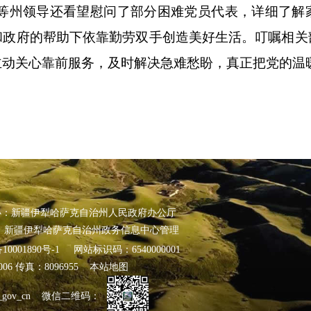
拜等州领导还看望慰问了部分困难党员代表，详细了解
和政府的帮助下依靠勤劳双手创造美好生活。叮嘱相关
主动关心靠前服务，及时解决急难愁盼，真正把党的温
办：新疆伊犁哈萨克自治州人民政府办公厅
 新疆伊犁哈萨克自治州政务信息中心管理
10001890号-1
网站标识码：6540000001
24006 传真：8096955
本站地图
gov_cn 微信二维码：