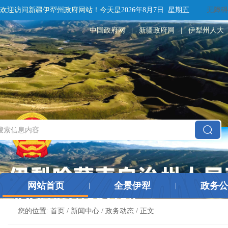
欢迎访问新疆伊犁州政府网站！
今天是
2026年8月7日 星期五
无障碍
中国政府网
|
新疆政府网
|
伊犁州人大
网站首页
全景伊犁
政务公
|
|
您的位置:
首页
/
新闻中心
/
政务动态
/ 正文