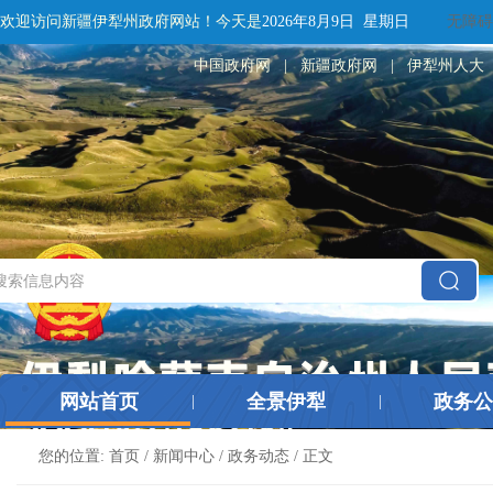
欢迎访问新疆伊犁州政府网站！
今天是
2026年8月9日 星期日
无障碍
中国政府网
|
新疆政府网
|
伊犁州人大
网站首页
全景伊犁
政务公
|
|
您的位置:
首页
/
新闻中心
/
政务动态
/ 正文