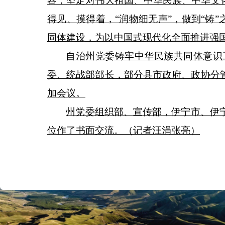
容，坚定对伟大祖国、中华民族、中华文
得见、摸得着，“润物细无声”，做到“铸
同体建设，为以中国式现代化全面推进强
自治州党委铸牢中华民族共同体意识
委、统战部部长，部分县市政府、政协分
加会议。
州党委组织部、宣传部，伊宁市、伊
位作了书面交流。
（记者
汪涓
张亮）