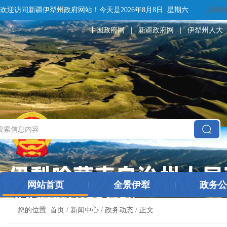
欢迎访问新疆伊犁州政府网站！
今天是
2026年8月8日 星期六
无障碍
中国政府网
|
新疆政府网
|
伊犁州人大
网站首页
全景伊犁
政务公
|
|
您的位置:
首页
/
新闻中心
/
政务动态
/ 正文