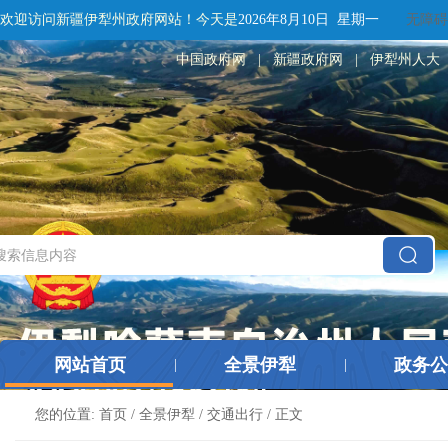
欢迎访问新疆伊犁州政府网站！
今天是
2026年8月10日 星期一
无障碍
中国政府网
|
新疆政府网
|
伊犁州人大
网站首页
全景伊犁
政务公
|
|
您的位置:
首页
/
全景伊犁
/
交通出行
/ 正文