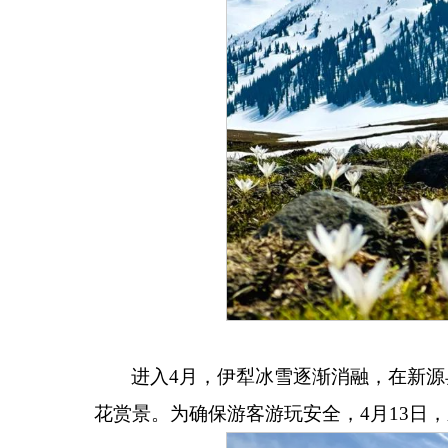
进入
4
月，伊犁冰雪逐渐消融，在新源
花赏景。为确保游客游玩安全，
4
月
13
日，